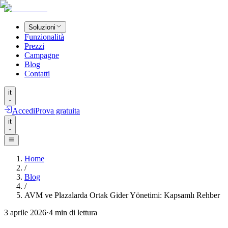
Soluzioni
Funzionalità
Prezzi
Campagne
Blog
Contatti
it
Accedi
Prova gratuita
it
Home
/
Blog
/
AVM ve Plazalarda Ortak Gider Yönetimi: Kapsamlı Rehber
3 aprile 2026
·
4
min di lettura