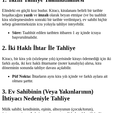
Elindeki en güçlü koz budur. Kiracı, kiralananı belirli bir tarihte
boşaltacağını
yazılı
ve
imzalı
olarak beyan etmişse (ve bu taahhüt
kira sözleşmesinden sonraki bir tarihte verilmişse), ev sahibi hiçbir
sebep göstermeksizin icra yoluyla tahliye isteyebilir.
Süre:
Taahhüt edilen tarihten itibaren 1 ay içinde icraya
başvurulmalıdır.
2. İki Haklı İhtar İle Tahliye
Kiracı, bir kira yılı (sözleşme yılı) içerisinde kirayı ödemediği için iki
farklı ayda, iki kez haklı ihtarname (noter kanalıyla) alırsa, kira
döneminin sonunda tahliye davası açılabilir.
Püf Nokta:
İhtarların aynı kira yılı içinde ve farklı aylara ait
olması şarttır.
3. Ev Sahibinin (Veya Yakınlarının)
İhtiyacı Nedeniyle Tahliye
Mülk sahibi; kendisinin, eşinin, altsoyunun (çocuk/torun),