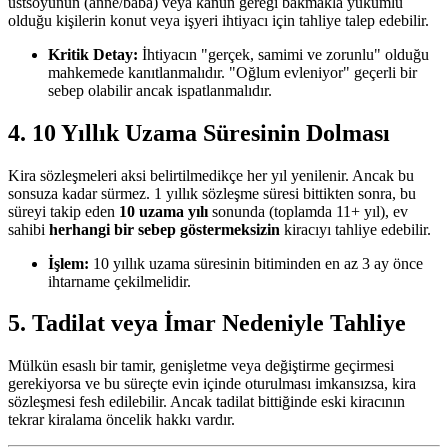
üstsoyunun (anne/baba) veya kanun gereği bakmakla yükümlü
olduğu kişilerin konut veya işyeri ihtiyacı için tahliye talep edebilir.
Kritik Detay:
İhtiyacın "gerçek, samimi ve zorunlu" olduğu
mahkemede kanıtlanmalıdır. "Oğlum evleniyor" geçerli bir
sebep olabilir ancak ispatlanmalıdır.
4. 10 Yıllık Uzama Süresinin Dolması
Kira sözleşmeleri aksi belirtilmedikçe her yıl yenilenir. Ancak bu
sonsuza kadar sürmez. 1 yıllık sözleşme süresi bittikten sonra, bu
süreyi takip eden
10 uzama yılı
sonunda (toplamda 11+ yıl), ev
sahibi
herhangi bir sebep göstermeksizin
kiracıyı tahliye edebilir.
İşlem:
10 yıllık uzama süresinin bitiminden en az 3 ay önce
ihtarname çekilmelidir.
5. Tadilat veya İmar Nedeniyle Tahliye
Mülkün esaslı bir tamir, genişletme veya değiştirme geçirmesi
gerekiyorsa ve bu süreçte evin içinde oturulması imkansızsa, kira
sözleşmesi fesh edilebilir. Ancak tadilat bittiğinde eski kiracının
tekrar kiralama öncelik hakkı vardır.