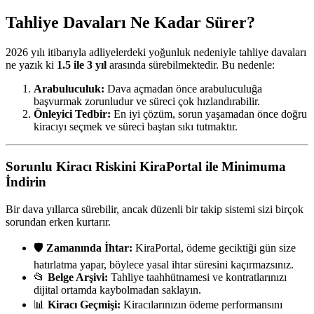
Tahliye Davaları Ne Kadar Sürer?
2026 yılı itibarıyla adliyelerdeki yoğunluk nedeniyle tahliye davaları
ne yazık ki
1.5 ile 3 yıl
arasında sürebilmektedir. Bu nedenle:
Arabuluculuk:
Dava açmadan önce arabuluculuğa
başvurmak zorunludur ve süreci çok hızlandırabilir.
Önleyici Tedbir:
En iyi çözüm, sorun yaşamadan önce doğru
kiracıyı seçmek ve süreci baştan sıkı tutmaktır.
Sorunlu Kiracı Riskini KiraPortal ile Minimuma
İndirin
Bir dava yıllarca sürebilir, ancak düzenli bir takip sistemi sizi birçok
sorundan erken kurtarır.
🛡️
Zamanında İhtar:
KiraPortal, ödeme geciktiği gün size
hatırlatma yapar, böylece yasal ihtar süresini kaçırmazsınız.
📂
Belge Arşivi:
Tahliye taahhütnamesi ve kontratlarınızı
dijital ortamda kaybolmadan saklayın.
📊
Kiracı Geçmişi:
Kiracılarınızın ödeme performansını