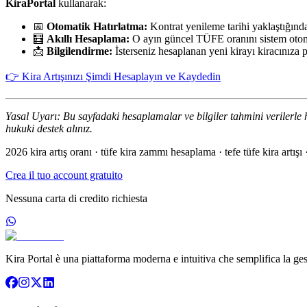
KiraPortal
kullanarak:
📅
Otomatik Hatırlatma:
Kontrat yenileme tarihi yaklaştığında 
🧮
Akıllı Hesaplama:
O ayın güncel TÜFE oranını sistem otom
📩
Bilgilendirme:
İsterseniz hesaplanan yeni kirayı kiracınıza pr
👉 Kira Artışınızı Şimdi Hesaplayın ve Kaydedin
Yasal Uyarı: Bu sayfadaki hesaplamalar ve bilgiler tahmini verilerle 
hukuki destek alınız.
2026 kira artış oranı · tüfe kira zammı hesaplama · tefe tüfe kira artışı · 
Crea il tuo account gratuito
Nessuna carta di credito richiesta
Kira Portal è una piattaforma moderna e intuitiva che semplifica la ge