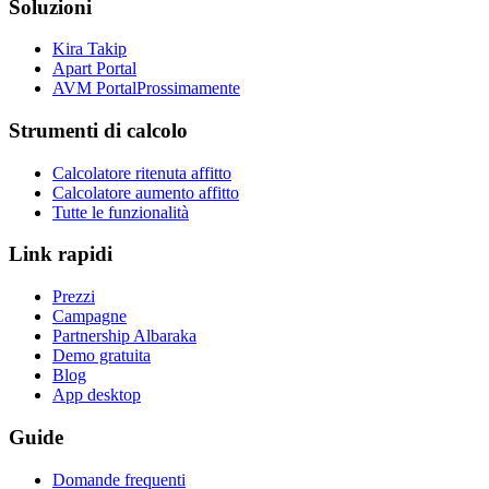
Soluzioni
Kira Takip
Apart Portal
AVM Portal
Prossimamente
Strumenti di calcolo
Calcolatore ritenuta affitto
Calcolatore aumento affitto
Tutte le funzionalità
Link rapidi
Prezzi
Campagne
Partnership Albaraka
Demo gratuita
Blog
App desktop
Guide
Domande frequenti