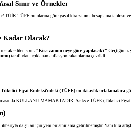
asal Sınır ve Örnekler
 mu? TÜİK TÜFE oranlarına göre yasal kira zammı hesaplama tablosu ve
e Kadar Olacak?
k merak edilen soru:
"Kira zammı neye göre yapılacak?"
Geçtiğimiz y
rumu)
tarafından açıklanan enflasyon rakamlarına çevrildi.
a Tüketici Fiyat Endeksi'ndeki (TÜFE) on iki aylık ortalamalara
gö
saplamasında KULLANILMAMAKTADIR. Sadece TÜFE (Tüketici Fiyat End
m)
itibarıyla da şu an için yeni bir sınırlama getirilmemiştir. Yani kira artı