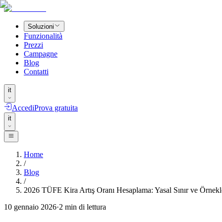
Soluzioni
Funzionalità
Prezzi
Campagne
Blog
Contatti
it
Accedi
Prova gratuita
it
Home
/
Blog
/
2026 TÜFE Kira Artış Oranı Hesaplama: Yasal Sınır ve Örnekl
10 gennaio 2026
·
2
min di lettura