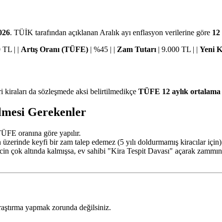
026
. TÜİK tarafından açıklanan Aralık ayı enflasyon verilerine göre
12
 TL | |
Artış Oranı (TÜFE)
| %45 | |
Zam Tutarı
| 9.000 TL | |
Yeni K
ri kiraları da sözleşmede aksi belirtilmedikçe
TÜFE 12 aylık ortalama
ilmesi Gerekenler
TÜFE oranına göre yapılır.
zerinde keyfi bir zam talep edemez (5 yılı doldurmamış kiracılar için)
yicin çok altında kalmışsa, ev sahibi "Kira Tespit Davası" açarak zamm
aştırma yapmak zorunda değilsiniz.