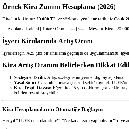
Örnek Kira Zammı Hesaplama (2026)
Diyelim ki kiranız
20.000 TL
ve sözleşme yenileme tarihiniz
Ocak 2
| Hesaplama Kalemi | Tutar / Oran | | :--- | :--- | |
Mevcut Kira
| 20.000
İşyeri Kiralarında Artış Oranı
İşyerleri için %25 gibi bir sınırlama geçmişte de uygulanmamıştı. İşye
Kira Artış Oranını Belirlerken Dikkat Ed
Sözleşme Tarihi:
Artış, sözleşmenin yenilendiği ay açıklanan 
Yasal Sınır:
Ev sahibi "piyasa çok yükseldi" diyerek TÜFE'nin ü
Kira Tespit Davası:
Eğer kiracı 5 yılı doldurmuşsa ve kira ra
belirlenmesini isteyebilir.
Kira Hesaplamalarını Otomatiğe Bağlayın
Her yıl "TÜFE ne kadar oldu?", "Ne kadar zam yapmalıyım?" diye ar